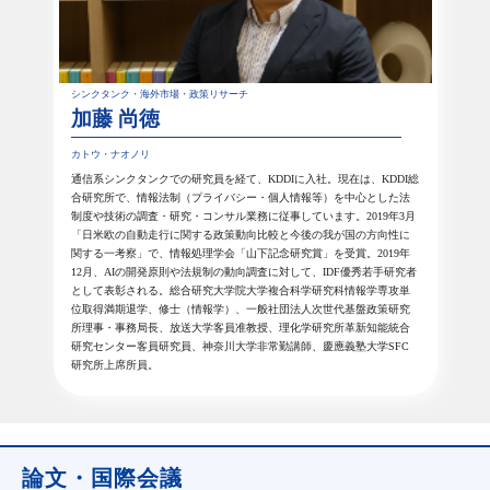
シンクタンク・海外市場・政策リサーチ
加藤 尚徳
カトウ・ナオノリ
通信系シンクタンクでの研究員を経て、KDDIに入社。現在は、KDDI総
合研究所で、情報法制（プライバシー・個人情報等）を中心とした法
制度や技術の調査・研究・コンサル業務に従事しています。2019年3月
「日米欧の自動走行に関する政策動向比較と今後の我が国の方向性に
関する一考察」で、情報処理学会「山下記念研究賞」を受賞。2019年
12月、AIの開発原則や法規制の動向調査に対して、IDF優秀若手研究者
として表彰される。総合研究大学院大学複合科学研究科情報学専攻単
位取得満期退学、修士（情報学）、一般社団法人次世代基盤政策研究
所理事・事務局長、放送大学客員准教授、理化学研究所革新知能統合
研究センター客員研究員、神奈川大学非常勤講師、慶應義塾大学SFC
研究所上席所員。
論文・国際会議