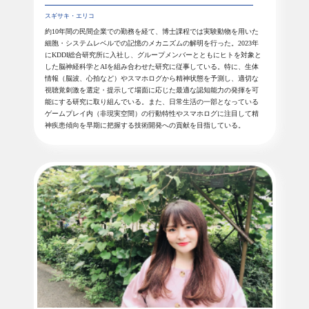
スギサキ・エリコ
約10年間の民間企業での勤務を経て、博士課程では実験動物を用いた
細胞・システムレベルでの記憶のメカニズムの解明を行った。2023年
にKDDI総合研究所に入社し、グループメンバーとともにヒトを対象と
した脳神経科学とAIを組み合わせた研究に従事している。特に、生体
情報（脳波、心拍など）やスマホログから精神状態を予測し、適切な
視聴覚刺激を選定・提示して場面に応じた最適な認知能力の発揮を可
能にする研究に取り組んでいる。また、日常生活の一部となっている
ゲームプレイ内（非現実空間）の行動特性やスマホログに注目して精
神疾患傾向を早期に把握する技術開発への貢献を目指している。