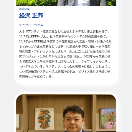
循環経済
経沢 正邦
ツネザワ・マサクニ
大学でアンテナ・電波伝搬などの通信工学を専攻し修士課程を修了。
2017年にKDDIへ入社。社内業務効率化のシステム開発業務を経て、
2018年からKDDI総合研究所で研究開発計画の立案・管理・評価の取り
まとめなどの企画業務などに従事。同業務の中で取り組むべき研究領
域の調査・プロジェクト化に携わり、新たに立ち上げた循環経済の研
究プロジェクトに2021年から現在まで取り組む。2022年から業務の傍
らで東京大学工学系研究科博士課程に入学し、ライフサイクル工学に
ついて学んでいる。サステナブルな社会の実現を目指し、これまでに
ない資源循環システムや環境影響評価手法、ビジネス設計方法論の研
究開発などを進めている。