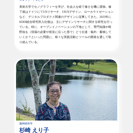
スギウラ・アキヒコ
美術大学でセノグラフィーを学び、社会人を経て修士を機に渡独。修
了後はドイツにてUXリサーチ、UIUXデザイン、ローカライゼーション
など、デジタルプロダクト関連のデザインに従事してきた。2023年に
KDDI総合研究所入社後は、主にデザインリサーチに関する研究を行っ
ている。特に、オープンイノベーションの下地として、専門知識や暗
黙知を（現場の必要や状況に沿った形で）どう伝達・集約・蓄積して
いくか？といった問題に、様々な実践活動とツールの開発を通して取
り組んでいる。
脳神経科学
杉崎 えり子