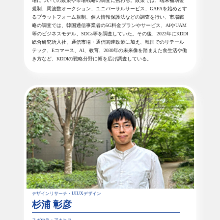
場についての政策や市場戦略の調査に携わる。政策では、端末補助金
規制、周波数オークション、ユニバーサルサービス、GAFAを始めとす
るプラットフォーム規制、個人情報保護法などの調査を行い、市場戦
略の調査では、韓国通信事業者の5G料金プランやサービス、AIやUAM
等のビジネスモデル、SDGs等を調査していた。その後、2022年にKDDI
総合研究所入社、通信市場・通信関連政策に加え、韓国でのリテール
テック、Eコマース、AI、教育、2030年の未来像を踏まえた食生活や働
き方など、KDDIの戦略分野に幅を広げ調査している。
デザインリサーチ・UIUXデザイン
杉浦 彰彦