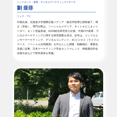
シンクタンク・産業・デジタルマーケティングリサーチ
劉 亜菲
リュウ・アヒ
中国出身。北海道大学国際広報メディア・観光学院博士課程修了。博
士（学術）。専門分野は、ソーシャルメディア、ネットオピニオンリ
ーダー、ネット世論形成。KDDI総合研究所入社後、中国OTT産業・デ
ジタルマーケティングに関する研究調査を担当。近年は、インフルエ
ンサーマーケティング、デジタルコンテンツ、ECビジネス（ライブコ
マース、ソーシャル共同購買）を中心とした調査・戦略検討・事業化
支援に従事。日本マーケティング学会カンファレンス、情報通信学会
全国大会などで研究発表を実施。