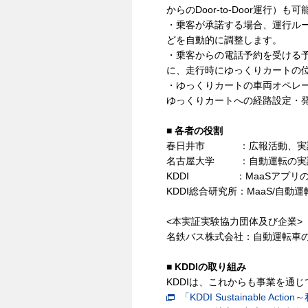
からのDoor-to-Door運
・乗客が承諾する場合、運行ル
どを自動的に調整します。
・乗客からの電話予約を受ける
に、走行時にゆっくりカートの
・ゆっくりカートの車両オペレ
ゆっくりカートへの経路設定・
■ 各者の役割
春日井市 ：広報活動、実証
名古屋大学 ：自動運転の実
KDDI ：MaaSアプリの
KDDI総合研究所：MaaS/自
<本実証実験協力団体及び企業>
名鉄バス株式会社：自動運転車
■ KDDIの取り組み
KDDIは、これからも事業を通じ
「KDDI Sustainable