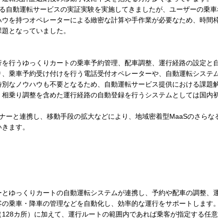
する自動運転サービスの実証実験を実施してきましたが、ユーザーの乗車
ハウを持つオペレーターによる緻密な計算や手作業が必要なため、時間枠
課題となっていました。
行を行うゆっくりカートの乗車予約管理、配車調整、運行経路の設定と
り、乗車予約受け付けを行う電話受付オペレーターや、自動運転システ
特別なノウハウも不要となるため、自動運転サービス提供における課題
く相乗り調整を含めた運行経路の自動登録を行うシステムとしては国内
ナーと連携し、移動手段の拡大などにより、地域密着型MaaSのさらな
いきます。
ーとゆっくりカートの自動運転システムが連携し、予約や配車の調整、
客の乗車・降車の管理などを自動化し、効率的な運行をサポートします
128カ所）に加えて、運行ルートの範囲内であれば乗客が指定する任