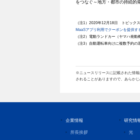
をつなぐ～地方・都市の持続的
（注1）2020年12月18日 トピック
MaaSアプリ利用でクーポンを提供す
（注2）電動ランドカー（ヤマハ発動
（注3）自動運転車向けに複数予約の運
※ニュースリリースに記載された情報
されることがありますので、あらかじ
企業情報
研究情
所長挨拶
光