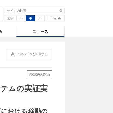
文字
小
中
大
English
版
ニュース
このページを印刷する
先端技術研究所
ステムの実証実
区における移動の