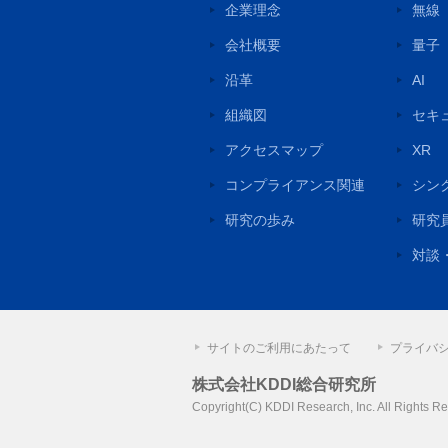
企業理念
無線
会社概要
量子
沿革
AI
組織図
セキ
アクセスマップ
XR
コンプライアンス関連
シン
研究の歩み
研究
対談
サイトのご利用にあたって
プライバ
株式会社KDDI総合研究所
Copyright(C) KDDI Research, Inc.
All Rights R