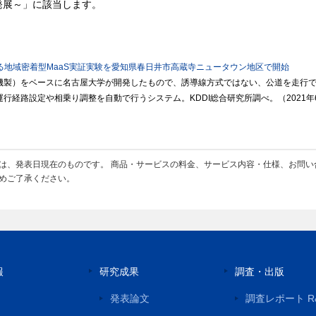
発展～」に該当します。
ス
る地域密着型MaaS実証実験を愛知県春日井市高蔵寺ニュータウン地区で開始
機製）をベースに名古屋大学が開発したもので、誘導線方式ではない、公道を走行
行経路設定や相乗り調整を自動で行うシステム。KDDI総合研究所調べ。（2021年
は、発表日現在のものです。 商品・サービスの料金、サービス内容・仕様、お問い
めご了承ください。
報
研究成果
調査・出版
発表論文
調査レポート R