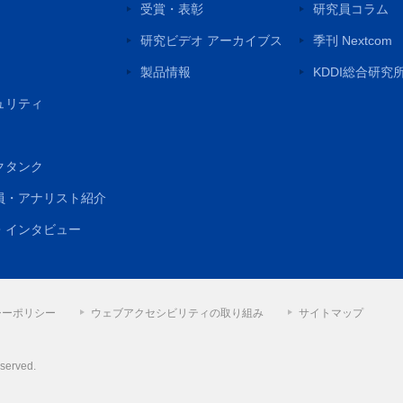
受賞・表彰
研究員コラム
研究ビデオ アーカイブス
季刊 Nextcom
製品情報
KDDI総合研究
ュリティ
クタンク
員・アナリスト紹介
・インタビュー
シーポリシー
ウェブアクセシビリティの取り組み
サイトマップ
eserved.