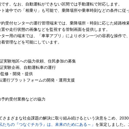
行）も可能です。なお、自動運転ができない区間では手動運転で対応します。
ート途中での「相乗り」も可能で、乗降場所や乗車時刻などの条件に従
予約受付センターの運行管理端末では、乗降場所・時刻に応じた経路検
位置や走行状態の画像などを監視する管制画面を提供します。
ーター用の端末では、「車掌アプリ」によりボタン一つの容易な操作で
発着管理などを可能にしています。
実験地区への協力依頼、住民参加の募集
証実験企画、自動運転車の運行
監修・開発・提供
動運転運行プラットフォームの開発・運用支援
の予約受付業務などの協力
てさまざまな社会課題の解決に取り組み続けるという決意をこめ、2030年
 Action～私たちの『つなぐチカラ』は、未来のためにある～」
を策定しました。