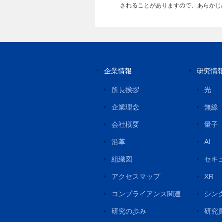
されることがありますので、あらかじ
企業情報
研究情
所長挨拶
光
企業理念
無線
会社概要
量子
沿革
AI
組織図
セキ
アクセスマップ
XR
コンプライアンス関連
シン
研究の歩み
研究