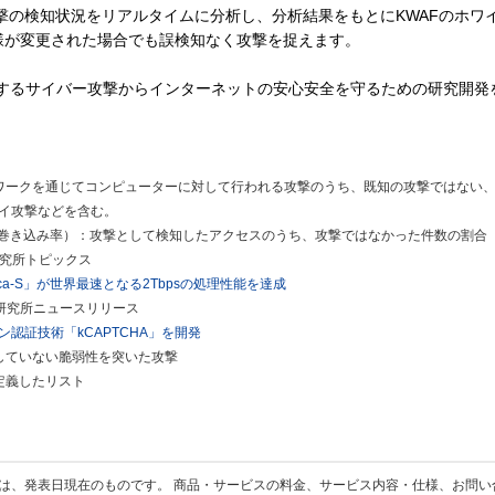
よる攻撃の検知状況をリアルタイムに分析し、分析結果をもとにKWAFのホ
様が変更された場合でも誤検知なく攻撃を捉えます。
化するサイバー攻撃からインターネットの安心安全を守るための研究開発
ワークを通じてコンピューターに対して行われる攻撃のうち、既知の攻撃ではない
イ攻撃などを含む。
正規ユーザー巻き込み率）：攻撃として検知したアクセスのうち、攻撃ではなかった件数の割合
合研究所トピックス
a-S」が世界最速となる2Tbpsの処理性能を達成
総合研究所ニュースリリース
認証技術「kCAPTCHA」を開発
していない脆弱性を突いた攻撃
定義したリスト
は、発表日現在のものです。 商品・サービスの料金、サービス内容・仕様、お問い