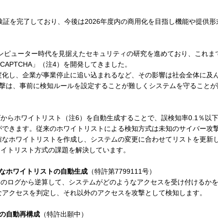
技術検証を完了しており、今後は2026年度内の商用化を目指し機能や提供
コンピューター時代を見据えたセキュリティの研究を進めており、これまでに
CAPTCHA」（注4）を開発してきました。
度化し、企業が事業停止に追い込まれるなど、その影響は社会全体に及
攻撃は、事前に検知ルールを設定することが難しくシステムを守ることが
グからホワイトリスト（注6）を自動生成することで、誤検知率0.1％以
ができます。従来のホワイトリストによる検知方式は未知のサイバー攻
確なホワイトリストを作成し、システムの変更に合わせてリストを更新
ワイトリスト方式の課題を解決しています。
度なホワイトリストの自動生成
（特許第7799111号）
ムのログから逆算して、システムがどのようなアクセスを受け付けるか
なアクセスを判定し、それ以外のアクセスを攻撃として検知します。
トの自動再構成
（特許出願中）