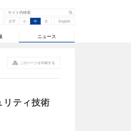
文字
小
中
大
English
版
ニュース
このページを印刷する
ュリティ技術