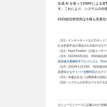
生成 AI を使ってKWAFに
す。これにより、システムの仕
KDDI総合研究所は今後も高度
（注1）インターネットなどのネット
れる対策手法が周知される前のゼロデ
（注2）False Positive（
（注3）2023年9月19日 KDDI総
超高速共通鍵暗号アルゴリズム「Rocc
（注4）2024年11月19日 KDDI
高度化するサイバー攻撃対応のログイン
（注5）未修正あるいは開発者が認知
（注6）システムの正常なアクセスを
※ニュースリリースに記載された情報