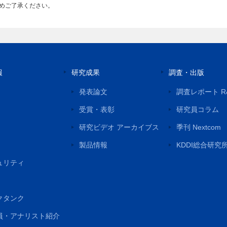
めご了承ください。
報
研究成果
調査・出版
発表論文
調査レポート R
受賞・表彰
研究員コラム
研究ビデオ アーカイブス
季刊 Nextcom
製品情報
KDDI総合研究
ュリティ
クタンク
員・アナリスト紹介