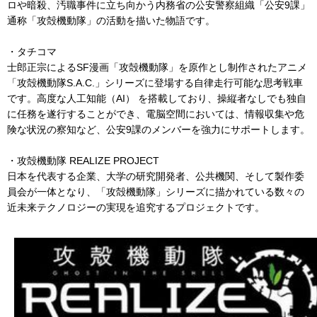
ロや暗殺、汚職事件に立ち向かう内務省の公安警察組織「公安9課」
通称「攻殻機動隊」の活動を描いた物語です。
・タチコマ
士郎正宗によるSF漫画「攻殻機動隊」を原作とし制作されたアニメ
「攻殻機動隊S.A.C.」シリーズに登場する自律走行可能な思考戦車
です。高度な人工知能（AI） を搭載しており、操縦者なしでも独自
に任務を遂行することができ、電脳空間においては、情報収集や危
険な状況の察知など、公安9課のメンバーを強力にサポートします。
・攻殻機動隊 REALIZE PROJECT
日本を代表する企業、大学の研究開発者、公共機関、そして製作委
員会が一体となり、「攻殻機動隊」シリーズに描かれている数々の
近未来テクノロジーの実現を追究するプロジェクトです。