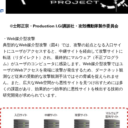
©士郎正宗・Production I.G/講談社・攻殻機動隊製作委員会
・Web媒介型攻撃
典型的なWeb媒介型攻撃（図4）では、攻撃の起点となる入口サイ
トにユーザがアクセスすると、中継サイトを経由して攻撃サイトに
転送（リダイレクト）され、最終的にマルウェア（不正プログラ
ム）がユーザのコンピュータに感染します。Web媒介型攻撃ではユ
ーザのWebアクセスを発端に攻撃が発生するため、ダークネット観
測など従来の受動的な攻撃観測手法ではその脅威を捉えられませ
ん。また、広大なWeb空間から悪性サイトを見つけ出すためには多
くの課題があり、効果的かつ効率的に悪性サイトを検出する技術の
研究開発が求められています。