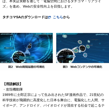
は、本実証実験を通して「電脳空間におけるタチコマ・リアライ
ズ」を進め、Webの安全性向上を目指します。
タチコマSAのダウンロードは
こちら
から
【用語解説】
・攻殻機動隊
1989年に士郎正宗によって生み出されたSF漫画作品で、21世紀の
科学技術が飛躍的に高度化した日本を舞台に、電脳化した人間、サ
イボーグ、アンドロイド、バイオロイドが混在する社会で起こるテ