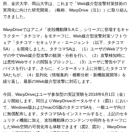
所、金沢大学、岡山大学は、これまで「Web媒介型攻撃対策技術の
実用化に向けた研究開発」（略称、WarpDrive（注1））に取り組ん
できました。
WarpDriveではアニメ「攻殻機動隊S.A.C.」シリーズに登場するキャ
ラクター「タチコマ」をモチーフに、Web媒介型攻撃対策ソフトウ
ェア「タチコマ・セキュリティ・エージェント （以下、タチコマ
SA）」を開発しました。タチコマSAは、（1）ユーザのWebブラウ
ザの中でWeb媒介型攻撃の観測・分析を行い、（2）攻撃検知時に
は悪性Webサイトの閲覧をブロックし、（3）ユーザに警告やアド
バイスを行います。さらに、インターネット上に分散したタチコマ
SAたちが、（4）並列化（情報集約・横断分析・新機能展開等）を
繰り返し、最新のWeb媒介型攻撃に対応します。
今回、WarpDriveはユーザ参加型の実証実験を2018年6月1日（金）
より開始します。同日よりWarpDriveポータルサイト（図1）におい
て、Windows版およびmacOS版のタチコマSAを、一般ユーザ向け
に無償配布します。タチコマSAをインストールすると、上記のセキ
ュリティ機能に加え、攻殻機動隊のコンテンツや同作をモチーフに
したWeb空間の可視化等も体験できます（図2、図3）。WarpDrive