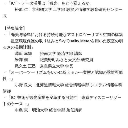
・「ICT・データ活用は「観光」をどう変えるか」
松原 仁 京都橘大学 工学部 教授／情報学教育研究センター
長
【特集論文】
・「奄美与論島における持続可能なアストロツーリズム空間の構築
星空環境保護の取り組みとSky Quality Meterを用いた夜空の明
るさの長期計測」
澤田 幸輝 摂南大学 経済学部 講師
米澤 樹 紀美野町みさと天文台 研究員
尾久土 正己 奈良県立大学 学長
・「オーバーツーリズムをいかに捉えるか―実態と認知の乖離可能
性―」
小野 良太 北海道情報大学 総合情報学部 システム情報学科
講師
・「ICT技術が観光産業を変革する可能性―東京ディズニーリゾー
トのケース―」
中島 恵 明治大学 経営学部 兼任講師