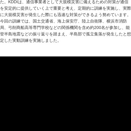
た。KDDIは、通信事業者として大規模災害に備えるための対策が通信
を安定的に提供していく上で重要と考え、定期的に訓練を実施し、実際
に大規模災害が発生した際にも迅速な対策ができるよう努めています。
今回の訓練では、国土交通省、海上保安庁、陸上自衛隊、横浜市消防
局、弓削商船高等専門学校などの関係機関を含め約200名が参加し、能
登半島地震などの振り返りを踏まえ、半島部で孤立集落が発生したと想
定した実動訓練を実施しました。