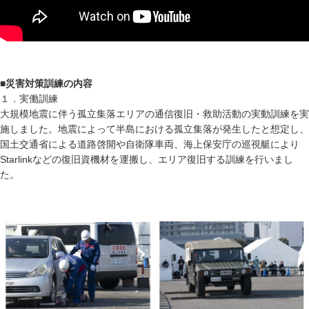
■災害対策訓練の内容
１．実働訓練
大規模地震に伴う孤立集落エリアの通信復旧・救助活動の実動訓練を実
施しました。地震によって半島における孤立集落が発生したと想定し、
国土交通省による道路啓開や自衛隊車両、海上保安庁の巡視艇により
Starlinkなどの復旧資機材を運搬し、エリア復旧する訓練を行いまし
た。