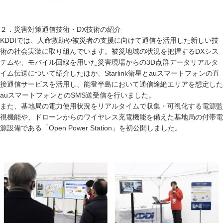
２．災害対策通信技術・DX技術の紹介
KDDIでは、人命救助や被災者の支援に向けて通信を活用した新しい技
術の社会実装に取り組んでいます。被災地域の状況を把握するDXシス
テムや、モバイル回線を用いた災害現場からの3D点群データリアルタ
イム伝送について紹介したほか、Starlink衛星とauスマートフォンの直
接通信サービスを活用し、能登半島において通信途絶エリアを想定した
auスマートフォンとのSMS送受信を行いました。
また、基地局の電力使用状況をリアルタイムで収集・可視化する電源監
視機能や、ドローンからのワイヤレス充電機能を備えた基地局の付帯電
源設備である「Open Power Station」を初公開しました。