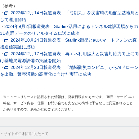
（参考）
・
2022年12月14日報道発表 「弓削丸」を災害時の船舶型基地局と
して運用開始
・
2024年9月2日報道発表 Starlink活用によるトンネル建設現場からの
3D点群データのリアルタイム伝送に成功
・
2024年10月24日報道発表 Starlink衛星とauスマートフォンの直
接通信実証に成功
・
2024年12月17日報道発表 再エネ利用拡大と災害対応力向上に向
け基地局電源設備の実証を開始
・
2024年12月23日報道発表 「地域防災コンビニ」からAIドローン
を出動、警察活動の高度化に向けた実証に成功
※ニュースリリースに記載された情報は、発表日現在のものです。 商品・サービスの
料金、サービス内容・仕様、お問い合わせ先などの情報は予告なしに変更されること
がありますので、あらかじめご了承ください。
サイトのご利用にあたって