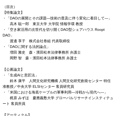
（目次）
【特集論文】
・「DAOの展開とその課題―技術の普及に伴う変化に着目して―」
高木 聡一郎 東京大学 大学院 情報学環 教授
・「空き家活用の次世代を切り開くDAO型シェアハウス Roopt
DAO」
渡邊 享子 株式会社巻組 代表取締役
・「DAOに関する法的論点」
増田 雅史 森・濱田松本法律事務所 弁護士
岡野 智 森・濱田松本法律事務所 弁護士
【公募論文】
・「生成AIと意匠法」
鈴木 康平 人間文化研究機構 人間文化研究創発センター 特任
准教授／中央大学 ELSIセンター 客員研究員
・「米国における海底ケーブルの軍事利用―冷戦から現代へ―」
梶原 みずほ 慶應義塾大学 グローバルリサーチインスティテュ
ート 客員所員
【アーティクル】