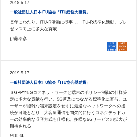
2019.5.17
一般社団法人日本ITU協会「ITU総務大臣賞」
長年にわたり、ITU-R活動に従事し、ITU-R標準化活動、プレ
ゼンス向上に多大な貢献
伊藤泰彦
2019.5.17
一般社団法人日本ITU協会「ITU協会奨励賞」
３GPPで5Gコアネットワークと端末のポリシー制御の仕様策
定に多大な貢献を行い、5G普及につながる標準化に寄与。ユ
ーザーが複雑な端末設定をせずに最適なネットワークへの接
続が可能となり、大容量通信を間欠的に行うコネクテッドカ
ーの効率的な収容方式も仕様化。多様な5Gサービスの拡大が
期待される
臼井 健