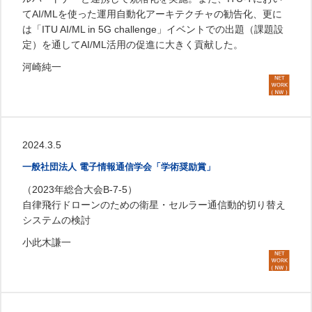
てAI/MLを使った運用自動化アーキテクチャの勧告化、更に
は「ITU AI/ML in 5G challenge」イベントでの出題（課題設
定）を通してAI/ML活用の促進に大きく貢献した。
河崎純一
2024.3.5
一般社団法人 電子情報通信学会「学術奨励賞」
（2023年総合大会B-7-5）
自律飛行ドローンのための衛星・セルラー通信動的切り替え
システムの検討
小此木謙一