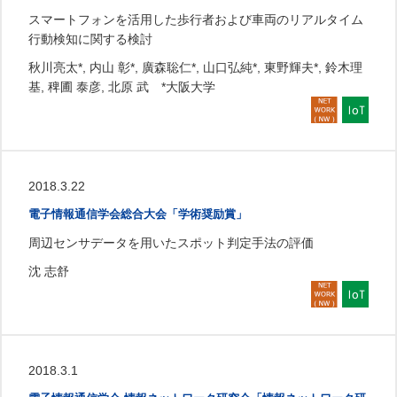
スマートフォンを活用した歩行者および車両のリアルタイム
行動検知に関する検討
秋川亮太*, 内山 彰*, 廣森聡仁*, 山口弘純*, 東野輝夫*, 鈴木理
基, 稗圃 泰彦, 北原 武 *大阪大学
2018.3.22
電子情報通信学会総合大会「学術奨励賞」
周辺センサデータを用いたスポット判定手法の評価
沈 志舒
2018.3.1