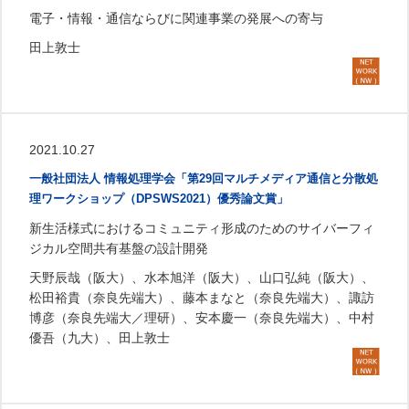
電子・情報・通信ならびに関連事業の発展への寄与
田上敦士
2021.10.27
一般社団法人 情報処理学会「第29回マルチメディア通信と分散処
理ワークショップ（DPSWS2021）優秀論文賞」
新生活様式におけるコミュニティ形成のためのサイバーフィ
ジカル空間共有基盤の設計開発
天野辰哉（阪大）、水本旭洋（阪大）、山口弘純（阪大）、
松田裕貴（奈良先端大）、藤本まなと（奈良先端大）、諏訪
博彦（奈良先端大／理研）、安本慶一（奈良先端大）、中村
優吾（九大）、田上敦士