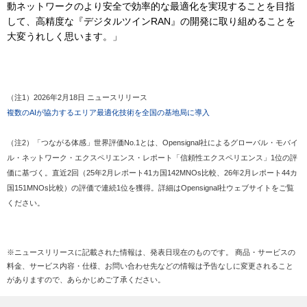
動ネットワークのより安全で効率的な最適化を実現することを目指
して、高精度な『デジタルツインRAN』の開発に取り組めることを
大変うれしく思います。」
（注1）2026年2月18日 ニュースリリース
複数のAIが協力するエリア最適化技術を全国の基地局に導入
（注2）「つながる体感」世界評価No.1とは、Opensignal社によるグローバル・モバイ
ル・ネットワーク・エクスペリエンス・レポート「信頼性エクスペリエンス」1位の評
価に基づく。直近2回（25年2月レポート41カ国142MNOs比較、26年2月レポート44カ
国151MNOs比較）の評価で連続1位を獲得。詳細はOpensignal社ウェブサイトをご覧
ください。
※ニュースリリースに記載された情報は、発表日現在のものです。 商品・サービスの
料金、サービス内容・仕様、お問い合わせ先などの情報は予告なしに変更されること
がありますので、あらかじめご了承ください。