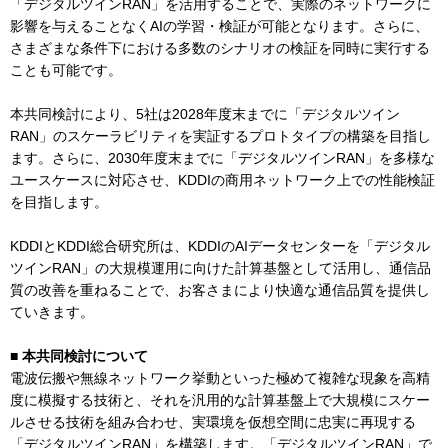
「デジタルツインRAN」を活用することで、実際のネットワークに
影響を与えることなくAIの学習・検証が可能となります。さらに、
さまざまな条件下における多数のシナリオの検証を同時に実行する
ことも可能です。
本共同検討により、5社は2028年度末までに「デジタルツイン
RAN」のスケーラビリティを実証するプロトタイプの構築を目指し
ます。さらに、2030年度末までに「デジタルツインRAN」を多様な
ユースケースに対応させ、KDDIの商用ネットワーク上での性能検証
を目指します。
KDDIとKDDI総合研究所は、KDDIのAIデータセンターを「デジタル
ツインRAN」の大規模運用に向けた計算基盤として活用し、通信品
質の改善を重ねることで、お客さまにより快適な通信品質を提供し
ていきます。
■ 本共同検討について
電波伝搬や無線ネットワーク挙動といった極めて複雑な現象を高精
度に模擬する技術と、それを汎用的な計算基盤上で大規模にスケー
ルさせる技術を組み合わせ、実環境を仮想空間に忠実に再現する
「デジタルツインRAN」を構築します。「デジタルツインRAN」で