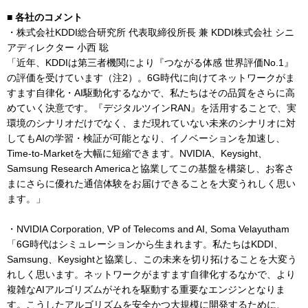
■ 各社のコメント
・株式会社KDDI総合研究所 代表取締役所長 兼 KDDI株式会社 シニ
アディレクター 小西 聡
「近年、KDDIは第三者機関により『つながる体感 世界評価No.1』
の評価を受けています（注2）。6G時代に向けてネットワークがま
すます自律化・AI駆動化するなかで、私たちはその品質をさらに高
めていく決意です。『デジタルツインRAN』を活用することで、実
環境のシナリオだけでなく、まだ現れていない未来のシナリオに対
してもAIの学習・検証が可能となり、イノベーションを加速し、
Time-to-Marketを大幅に短縮できます。NVIDIA、Keysight、
Samsung Research Americaと協業してこの基盤を構築し、お客さ
まにさらに優れた通信体験をお届けできることを大変うれしく思い
ます。」
・NVIDIA Corporation, VP of Telecoms and AI, Soma Velayutham
「6G時代はシミュレーションから生まれます。私たちはKDDI、
Samsung、Keysightと協業し、この未来を切り拓けることを大変う
れしく思います。ネットワークがますます自律化するなかで、より
複雑なAIアルゴリズムがそれを駆動する重要なエンジンとなりま
す。こうしたアルゴリズムを安全かつ大規模に開発するために、