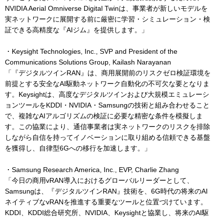
NVIDIA Aerial Omniverse Digital Twinは、事業者が新しいモデルを
実ネットワークに展開する前に厳密に学習・シミュレーション・検
証できる高精度な『AIジム』を提供します。」
・Keysight Technologies, Inc., SVP and President of the
Communications Solutions Group, Kailash Narayanan
「『デジタルツインRAN』は、商用展開前のリスクゼロ検証環境を
前提とする安全なAI駆動ネットワーク自動化の不可欠な要となりま
す。Keysightは、高度なデジタルツインおよび大規模エミュレーシ
ョンツールをKDDI・NVIDIA・Samsungの技術と組み合わせること
で、複雑なAIアルゴリズムの検証に必要な精密な条件を模擬しま
す。この協業により、通信事業者は実ネットワークのリスクを排除
しながら自信を持ってイノベーションに取り組める信頼できる基盤
を獲得し、自律型6Gへの移行を加速します。」
・Samsung Research America, Inc., EVP, Charlie Zhang
「今日の商用vRAN導入におけるグローバルリーダーとして、
Samsungは、『デジタルツインRAN』技術を、6G時代の将来のAI
ネイティブなvRANを推進する重要なツールと位置づけています。
KDDI、KDDI総合研究所、NVIDIA、Keysightと協業し、将来のAI駆